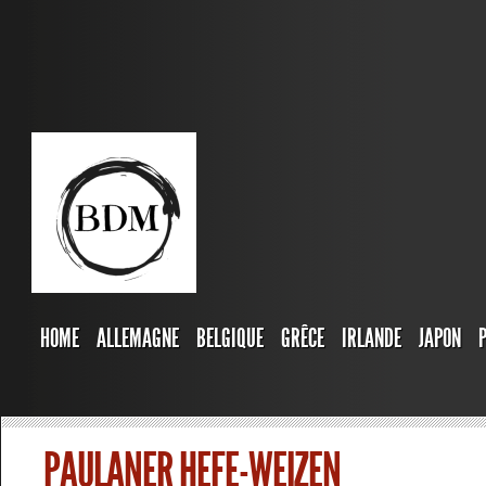
HOME
ALLEMAGNE
BELGIQUE
GRÊCE
IRLANDE
JAPON
PAULANER HEFE-WEIZEN