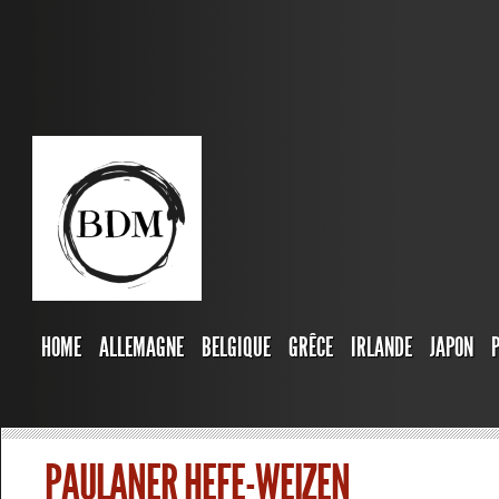
HOME
ALLEMAGNE
BELGIQUE
GRÊCE
IRLANDE
JAPON
PAULANER HEFE-WEIZEN