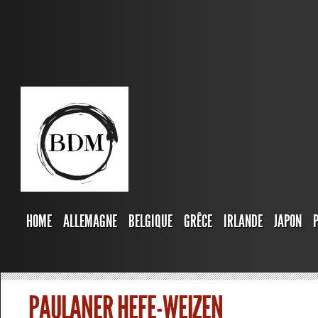
HOME
ALLEMAGNE
BELGIQUE
GRÊCE
IRLANDE
JAPON
PAULANER HEFE-WEIZEN