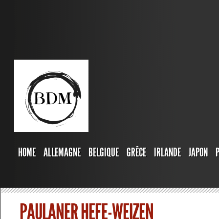
HOME
ALLEMAGNE
BELGIQUE
GRÊCE
IRLANDE
JAPON
PAULANER HEFE-WEIZEN