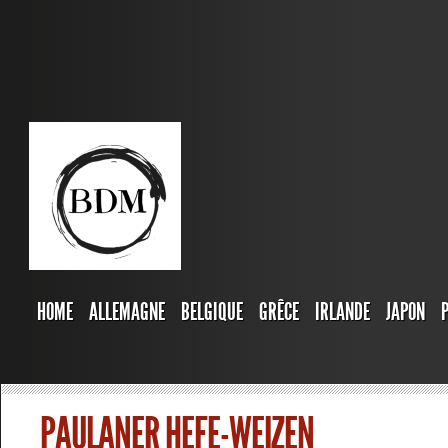
HOME
ALLEMAGNE
BELGIQUE
GRÊCE
IRLANDE
JAPON
PAULANER HEFE-WEIZEN