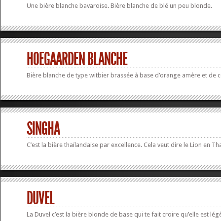
Une bière blanche bavaroise. Bière blanche de blé un peu blonde.
HOEGAARDEN BLANCHE
Bière blanche de type witbier brassée à base d’orange amère et de c
SINGHA
C’est la bière thaïlandaise par excellence. Cela veut dire le Lion en
DUVEL
La Duvel c’est la bière blonde de base qui te fait croire qu’elle est lég