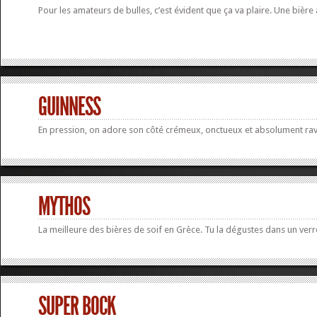
Pour les amateurs de bulles, c’est évident que ça va plaire. Une bière 
GUINNESS
En pression, on adore son côté crémeux, onctueux et absolument rav
MYTHOS
La meilleure des bières de soif en Grèce. Tu la dégustes dans un verre
SUPER BOCK