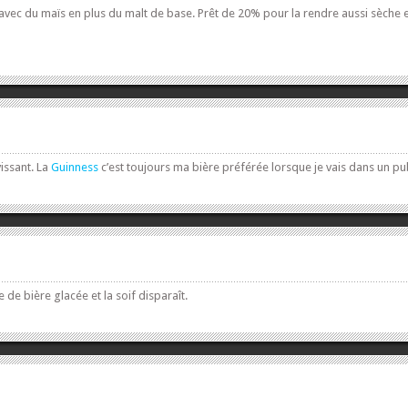
avec du maïs en plus du malt de base. Prêt de 20% pour la rendre aussi sèche et p
issant. La
Guinness
c’est toujours ma bière préférée lorsque je vais dans un pu
 de bière glacée et la soif disparaît.