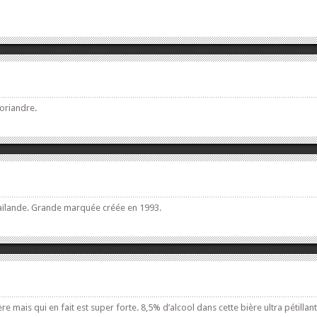
oriandre.
 Thaïlande. Grande marquée créée en 1993.
ère mais qui en fait est super forte. 8,5% d’alcool dans cette bière ultra pétillant