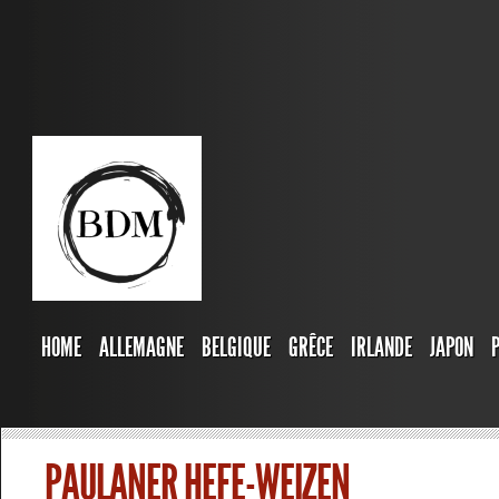
HOME
ALLEMAGNE
BELGIQUE
GRÊCE
IRLANDE
JAPON
PAULANER HEFE-WEIZEN