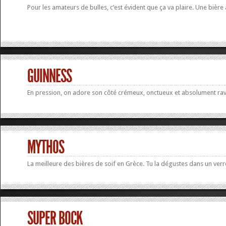
Pour les amateurs de bulles, c’est évident que ça va plaire. Une bière 
GUINNESS
En pression, on adore son côté crémeux, onctueux et absolument rav
MYTHOS
La meilleure des bières de soif en Grèce. Tu la dégustes dans un verre
SUPER BOCK