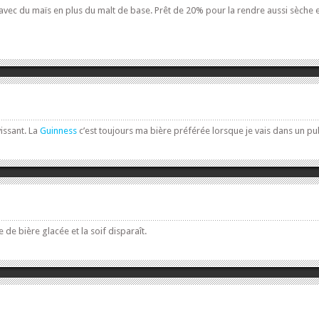
avec du maïs en plus du malt de base. Prêt de 20% pour la rendre aussi sèche et p
issant. La
Guinness
c’est toujours ma bière préférée lorsque je vais dans un pu
 de bière glacée et la soif disparaît.