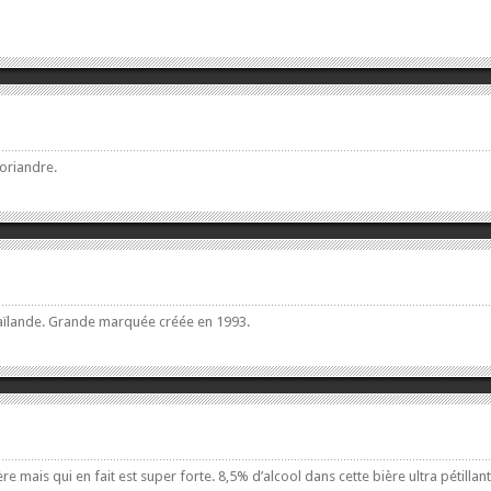
oriandre.
 Thaïlande. Grande marquée créée en 1993.
ère mais qui en fait est super forte. 8,5% d’alcool dans cette bière ultra pétillant