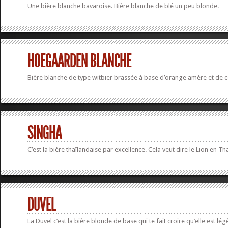
Une bière blanche bavaroise. Bière blanche de blé un peu blonde.
HOEGAARDEN BLANCHE
Bière blanche de type witbier brassée à base d’orange amère et de c
SINGHA
C’est la bière thaïlandaise par excellence. Cela veut dire le Lion en
DUVEL
La Duvel c’est la bière blonde de base qui te fait croire qu’elle est lég