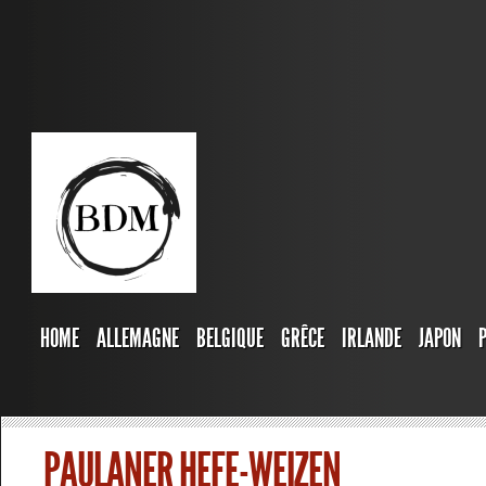
HOME
ALLEMAGNE
BELGIQUE
GRÊCE
IRLANDE
JAPON
PAULANER HEFE-WEIZEN