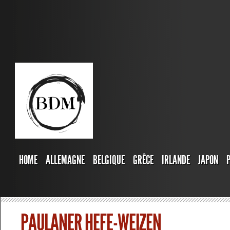
HOME
ALLEMAGNE
BELGIQUE
GRÊCE
IRLANDE
JAPON
PAULANER HEFE-WEIZEN