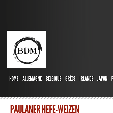
HOME
ALLEMAGNE
BELGIQUE
GRÊCE
IRLANDE
JAPON
PAULANER HEFE-WEIZEN