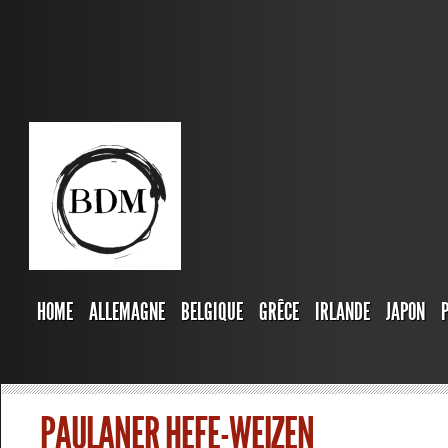
HOME
ALLEMAGNE
BELGIQUE
GRÊCE
IRLANDE
JAPON
PAULANER HEFE-WEIZEN