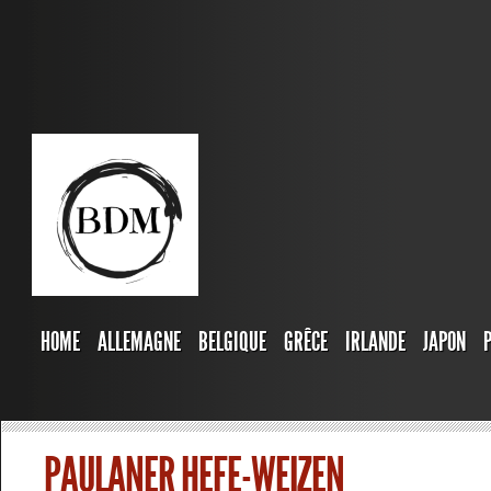
HOME
ALLEMAGNE
BELGIQUE
GRÊCE
IRLANDE
JAPON
PAULANER HEFE-WEIZEN