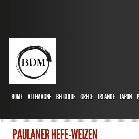
HOME
ALLEMAGNE
BELGIQUE
GRÊCE
IRLANDE
JAPON
PAULANER HEFE-WEIZEN