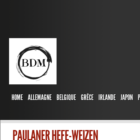
HOME
ALLEMAGNE
BELGIQUE
GRÊCE
IRLANDE
JAPON
PAULANER HEFE-WEIZEN