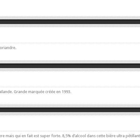
oriandre.
 Thaïlande. Grande marquée créée en 1993.
ère mais qui en fait est super forte. 8,5% d’alcool dans cette bière ultra pétillant