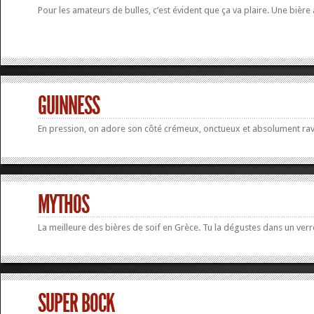
Pour les amateurs de bulles, c’est évident que ça va plaire. Une bière 
GUINNESS
En pression, on adore son côté crémeux, onctueux et absolument rav
MYTHOS
La meilleure des bières de soif en Grèce. Tu la dégustes dans un verre
SUPER BOCK