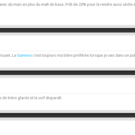
avec du maïs en plus du malt de base. Prêt de 20% pour la rendre aussi sèche et p
issant. La
Guinness
c’est toujours ma bière préférée lorsque je vais dans un pu
 de bière glacée et la soif disparaît.