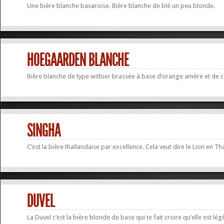
Une bière blanche bavaroise. Bière blanche de blé un peu blonde.
HOEGAARDEN BLANCHE
Bière blanche de type witbier brassée à base d’orange amère et de c
SINGHA
C’est la bière thaïlandaise par excellence. Cela veut dire le Lion en
DUVEL
La Duvel c’est la bière blonde de base qui te fait croire qu’elle est lég