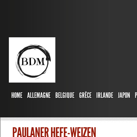
HOME
ALLEMAGNE
BELGIQUE
GRÊCE
IRLANDE
JAPON
PAULANER HEFE-WEIZEN