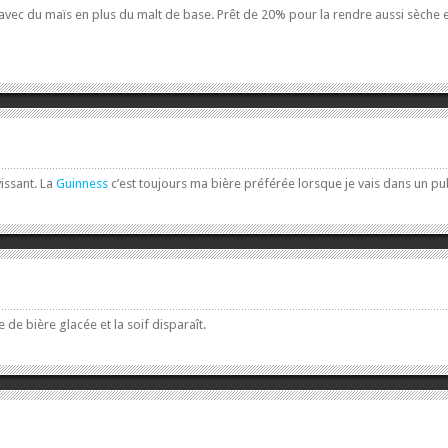
avec du maïs en plus du malt de base. Prêt de 20% pour la rendre aussi sèche et p
issant. La
Guinness
c’est toujours ma bière préférée lorsque je vais dans un pu
 de bière glacée et la soif disparaît.