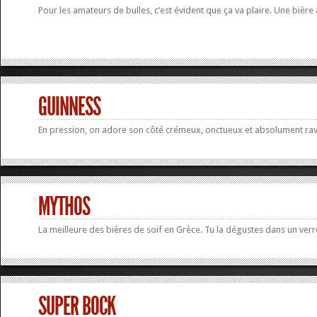
Pour les amateurs de bulles, c’est évident que ça va plaire. Une bière 
GUINNESS
En pression, on adore son côté crémeux, onctueux et absolument rav
MYTHOS
La meilleure des bières de soif en Grèce. Tu la dégustes dans un verre
SUPER BOCK