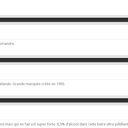
oriandre.
 Thaïlande. Grande marquée créée en 1993.
ère mais qui en fait est super forte. 8,5% d’alcool dans cette bière ultra pétillant