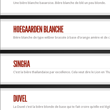
Une bière blanche bavaroise. Bière blanche de blé un peu blonde.
HOEGAARDEN BLANCHE
Bière blanche de type witbier brassée à base d’orange amère et de c
SINGHA
C’est la bière thaïlandaise par excellence. Cela veut dire le Lion en
DUVEL
La Duvel c’est la bière blonde de base qui te fait croire qu’elle est lég