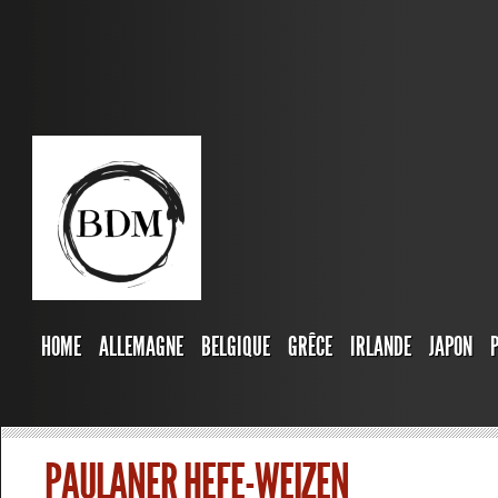
HOME
ALLEMAGNE
BELGIQUE
GRÊCE
IRLANDE
JAPON
PAULANER HEFE-WEIZEN