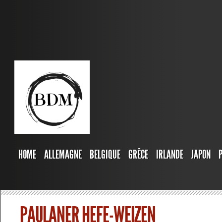
HOME
ALLEMAGNE
BELGIQUE
GRÊCE
IRLANDE
JAPON
PAULANER HEFE-WEIZEN