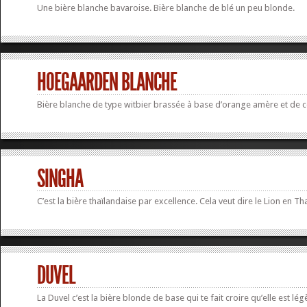
Une bière blanche bavaroise. Bière blanche de blé un peu blonde.
HOEGAARDEN BLANCHE
Bière blanche de type witbier brassée à base d’orange amère et de c
SINGHA
C’est la bière thaïlandaise par excellence. Cela veut dire le Lion en
DUVEL
La Duvel c’est la bière blonde de base qui te fait croire qu’elle est lég