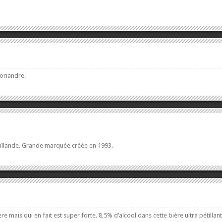
oriandre.
 Thaïlande. Grande marquée créée en 1993.
ère mais qui en fait est super forte. 8,5% d’alcool dans cette bière ultra pétillant