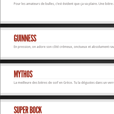
Pour les amateurs de bulles, c’est évident que ça va plaire. Une bière 
GUINNESS
En pression, on adore son côté crémeux, onctueux et absolument rav
MYTHOS
La meilleure des bières de soif en Grèce. Tu la dégustes dans un verre
SUPER BOCK