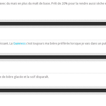
avec du maïs en plus du malt de base. Prêt de 20% pour la rendre aussi sèche et p
issant. La
Guinness
c’est toujours ma bière préférée lorsque je vais dans un pu
 de bière glacée et la soif disparaît.