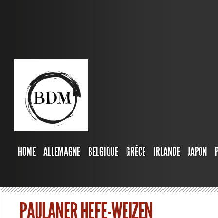
HOME
ALLEMAGNE
BELGIQUE
GRÊCE
IRLANDE
JAPON
PAULANER HEFE-WEIZEN