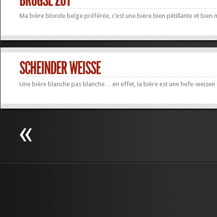
BRUGSE ZOT
Ma bière blonde belge préférée, c’est une bière bien pétillante et bien 
SCHEINDER WEISSE
Une bière blanche pas blanche… en effet, la bière est une hefe-weizen 