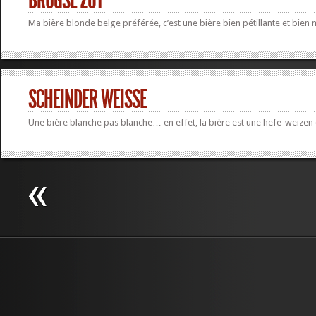
BRUGSE ZOT
Ma bière blonde belge préférée, c’est une bière bien pétillante et bien 
SCHEINDER WEISSE
Une bière blanche pas blanche… en effet, la bière est une hefe-weizen 