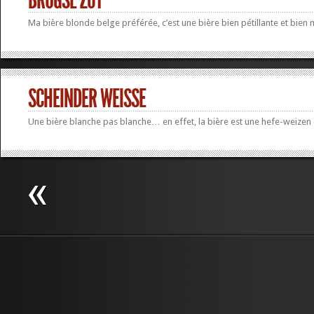
BRUGSE ZOT
Ma bière blonde belge préférée, c’est une bière bien pétillante et bien 
SCHEINDER WEISSE
Une bière blanche pas blanche… en effet, la bière est une hefe-weizen 