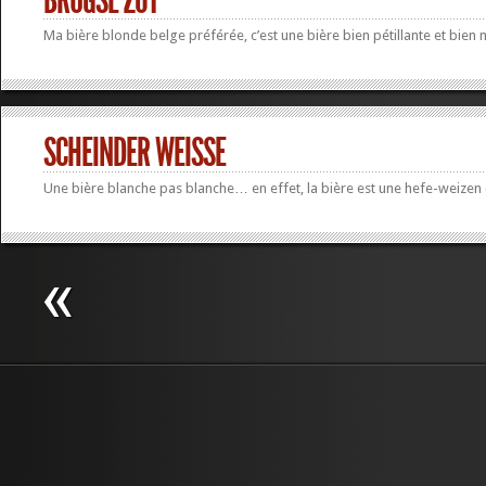
BRUGSE ZOT
Ma bière blonde belge préférée, c’est une bière bien pétillante et bien 
SCHEINDER WEISSE
Une bière blanche pas blanche… en effet, la bière est une hefe-weizen 