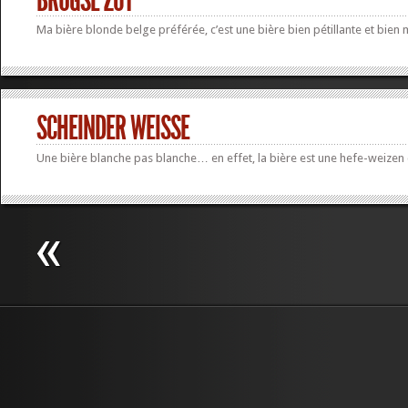
BRUGSE ZOT
Ma bière blonde belge préférée, c’est une bière bien pétillante et bien 
SCHEINDER WEISSE
Une bière blanche pas blanche… en effet, la bière est une hefe-weizen 