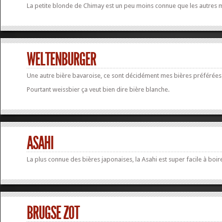
La petite blonde de Chimay est un peu moins connue que les autres m
WELTENBURGER
Une autre bière bavaroise, ce sont décidément mes bières préférées 
Pourtant weissbier ça veut bien dire bière blanche.
ASAHI
La plus connue des bières japonaises, la Asahi est super facile à boi
BRUGSE ZOT