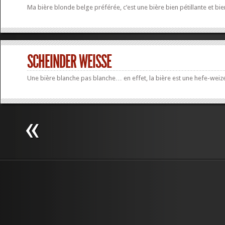
Ma bière blonde belge préférée, c’est une bière bien pétillante et bie
SCHEINDER WEISSE
Une bière blanche pas blanche… en effet, la bière est une hefe-weize