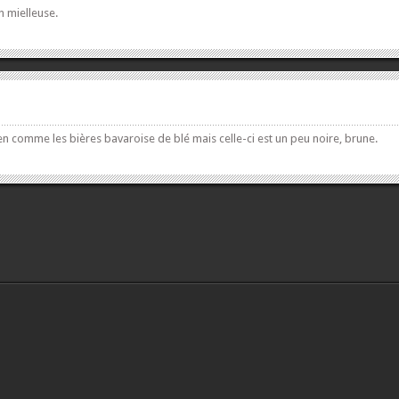
n mielleuse.
n comme les bières bavaroise de blé mais celle-ci est un peu noire, brune.