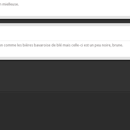
n mielleuse.
n comme les bières bavaroise de blé mais celle-ci est un peu noire, brune.