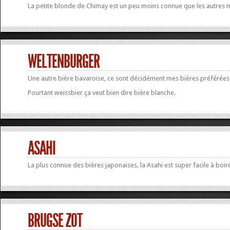
La petite blonde de Chimay est un peu moins connue que les autres m
WELTENBURGER
Une autre bière bavaroise, ce sont décidément mes bières préférées 
Pourtant weissbier ça veut bien dire bière blanche.
ASAHI
La plus connue des bières japonaises, la Asahi est super facile à boi
BRUGSE ZOT