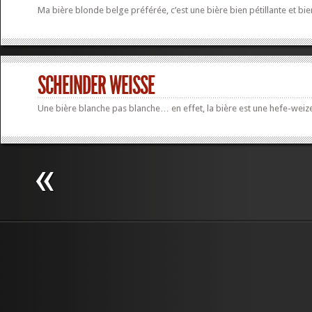
Ma bière blonde belge préférée, c’est une bière bien pétillante et bie
SCHEINDER WEISSE
Une bière blanche pas blanche… en effet, la bière est une hefe-weize