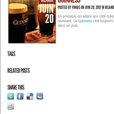
IRLANDE
JUIN
POSTED BY
VINIUS
ON JUIN 20, 2017 IN
IRLAN
20
En pression, on adore son côté cré
ravissant. La
Guinness
c’est toujours
dans un pub.
TAGS
RELATED POSTS
SHARE THIS