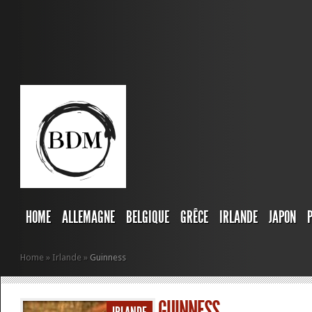
HOME
ALLEMAGNE
BELGIQUE
GRÊCE
IRLANDE
JAPON
Home
»
Irlande
»
Guinness
GUINNESS